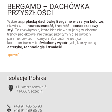
BERGAMO – DACHÓWKA
PRZYSZŁOŚCI
Wybierając
płaską dachówkę Bergamo w szarym kolorze
,
stawiasz na
nowoczesność, trwałość i ponadczasowy
styl
. To rozwiązanie, które idealnie wpisuje się w obecne
trendy projektowe, nie tracąc przy tym nic ze swoich
parametrów technicznych. Szarość nie jest już
kompromisem – to
świadomy wybór
tych, którzy cenią
estetykę, technologię i trwałość
.
«powrót
Isolacje Polska
ul. Świerczewska 5
71-066 Szczecin
+48 91 485 65 93
+48 91 489 86 76