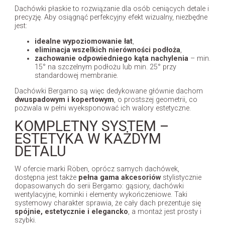
Dachówki płaskie to rozwiązanie dla osób ceniących detale i
precyzję. Aby osiągnąć perfekcyjny efekt wizualny, niezbędne
jest:
idealne wypoziomowanie łat
,
eliminacja wszelkich nierówności podłoża
,
zachowanie odpowiedniego kąta nachylenia
– min.
15° na szczelnym podłożu lub min. 25° przy
standardowej membranie.
Dachówki Bergamo są więc dedykowane głównie dachom
dwuspadowym i kopertowym
, o prostszej geometrii, co
pozwala w pełni wyeksponować ich walory estetyczne.
KOMPLETNY SYSTEM –
ESTETYKA W KAŻDYM
DETALU
W ofercie marki Röben, oprócz samych dachówek,
dostępna jest także
pełna gama akcesoriów
stylistycznie
dopasowanych do serii Bergamo: gąsiory, dachówki
wentylacyjne, kominki i elementy wykończeniowe. Taki
systemowy charakter sprawia, że cały dach prezentuje się
spójnie, estetycznie i elegancko
, a montaż jest prosty i
szybki.