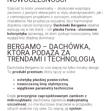
Szarość to kolor uniwersalny – doskonale współgra
zarówno z jasnymi elewacjami w stylu skandynawskim, jak i
z ciemniejszymi projektami o surowym, industrialnym
charakterze. Nie przytłacza wizualnie, lecz harmonijnie
dopełnia całość kompozycji.
Dachówki Bergamo
idealnie
wpisują się w ten trend – ich
płaska forma
i
stonowana
kolorystyka
sprawiają, że dom zyskuje nowoczesny, lekki
wygląd bez zbędnej dominacji.
BERGAMO – DACHÓWKA,
KTÓRA PODĄŻA ZA
TRENDAMI I TECHNOLOGIĄ
Dachówka Bergamo to coś więcej niż tylko modny design.
To
produkt premium
, który łączy w sobie:
estetykę płaskiej powierzchni
,
nowoczesną linię stylistyczną
,
wyjątkowe parametry techniczne
.
Dzięki
precyzyjnie zaprojektowanym zamkom z
mikroząbkami
, dachówka zapewnia
maksymalną
szczelność
, co ma kluczowe znaczenie w przypadku
silnych wiatrów czy ulew. Co więcej, jej
system