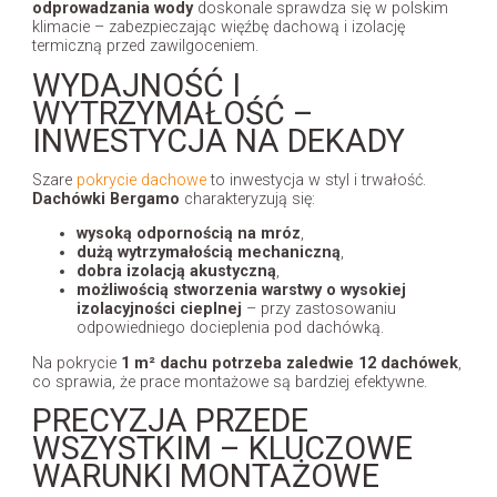
odprowadzania wody
doskonale sprawdza się w polskim
klimacie – zabezpieczając więźbę dachową i izolację
termiczną przed zawilgoceniem.
WYDAJNOŚĆ I
WYTRZYMAŁOŚĆ –
INWESTYCJA NA DEKADY
Szare
pokrycie dachowe
to inwestycja w styl i trwałość.
Dachówki Bergamo
charakteryzują się:
wysoką odpornością na mróz
,
dużą wytrzymałością mechaniczną
,
dobra izolacją akustyczną
,
możliwością stworzenia warstwy o wysokiej
izolacyjności cieplnej
– przy zastosowaniu
odpowiedniego docieplenia pod dachówką.
Na pokrycie
1 m² dachu potrzeba zaledwie 12 dachówek
,
co sprawia, że prace montażowe są bardziej efektywne.
PRECYZJA PRZEDE
WSZYSTKIM – KLUCZOWE
WARUNKI MONTAŻOWE