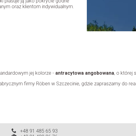
i plasuje ją jako pokrycie godne
anym oraz klientom indywidualnym.
andardowym jej kolorze -
antracytowa angobowana
, o której
brycznym firmy Röben w Szczecinie, gdzie zapraszamy do real
+48 91 485 65 93