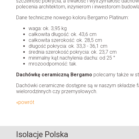
szczelność pokrycia, a trwałość i wytrzymałość dachówk
polecenia architektom, inżynierom i inwestorom budowl
Dane techniczne nowego koloru Bergamo Platinum:
waga: ok. 3,95 kg
całkowita długość: ok. 43,6 cm
całkowita szerokość: ok. 28,5 cm
długość pokrycia: ok. 33,3 - 36,1 cm
średnia szerokość pokrycia: ok. 23,7 cm
minimalny kąt nachylenia dachu: od 25 °
mrozoodporność: tak.
Dachówkę ceramiczną Bergamo
polecamy także w st
Dachówki ceramiczne dostępne są w naszym składzie fa
wielorodzinnych czy przemysłowych.
«powrót
Isolacje Polska