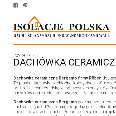
2023-04-17
DACHÓWKA CERAMICZN
Dachówka ceramiczna Bergamo firmy Röben
dostępn
To płaska dachówka w chłodnej kolorystyce, która wyró
podkreślającym estetykę współczesnych budynków. Dlat
budynków o architekturze nowoczesnej, nadając im mod
Dachówka ceramiczna Bergamo
przeznaczona jest r
nachylenia (już od 25 stopni), a łagodny profil dolnej kra
spójnej powierzchni dachu. Ponadto specjalnie zaproj