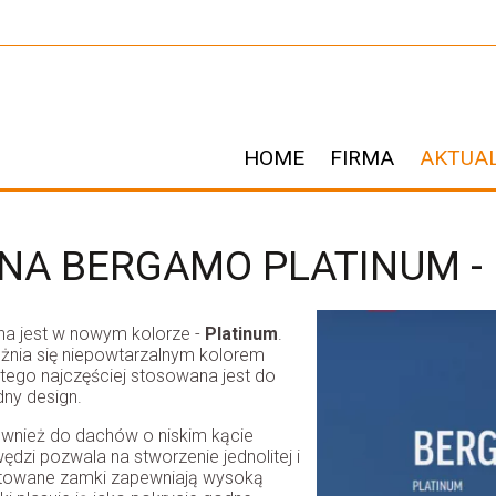
HOME
FIRMA
AKTUA
A BERGAMO PLATINUM -
a jest w nowym kolorze -
Platinum
.
żnia się niepowtarzalnym kolorem
ego najczęściej stosowana jest do
ny design.
ównież do dachów o niskim kącie
wędzi pozwala na stworzenie jednolitej i
ektowane zamki zapewniają wysoką