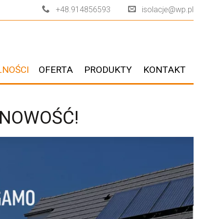
+48.914856593
isolacje@wp.pl
LNOŚCI
OFERTA
PRODUKTY
KONTAKT
 NOWOŚĆ!