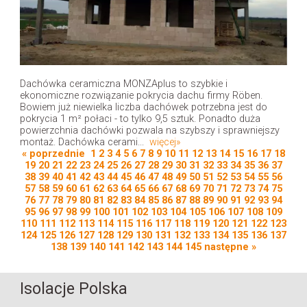
Dachówka ceramiczna MONZAplus to szybkie i
ekonomiczne rozwiązanie pokrycia dachu firmy Röben.
Bowiem już niewielka liczba dachówek potrzebna jest do
pokrycia 1 m² połaci - to tylko 9,5 sztuk. Ponadto duża
powierzchnia dachówki pozwala na szybszy i sprawniejszy
montaż. Dachówka cerami...
więcej»
« poprzednie
1
2
3
4
5
6
7
8
9
10
11
12
13
14
15
16
17
18
19
20
21
22
23
24
25
26
27
28
29
30
31
32
33
34
35
36
37
38
39
40
41
42
43
44
45
46
47
48
49
50
51
52
53
54
55
56
57
58
59
60
61
62
63
64
65
66
67
68
69
70
71
72
73
74
75
76
77
78
79
80
81
82
83
84
85
86
87
88
89
90
91
92
93
94
95
96
97
98
99
100
101
102
103
104
105
106
107
108
109
110
111
112
113
114
115
116
117
118
119
120
121
122
123
124
125
126
127
128
129
130
131
132
133
134
135
136
137
138
139
140
141
142
143
144
145
następne »
Isolacje Polska