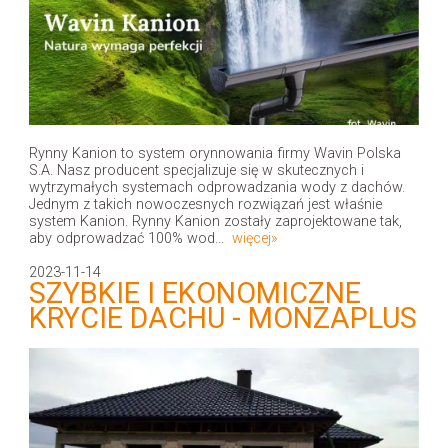
Rynny Kanion to system orynnowania firmy Wavin Polska
S.A. Nasz producent specjalizuje się w skutecznych i
wytrzymałych systemach odprowadzania wody z dachów.
Jednym z takich nowoczesnych rozwiązań jest właśnie
system Kanion. Rynny Kanion zostały zaprojektowane tak,
aby odprowadzać 100% wod...
więcej»
2023-11-14
SZYBKIE I EKONOMICZNE
KRYCIE DACHU - MONZAPLUS