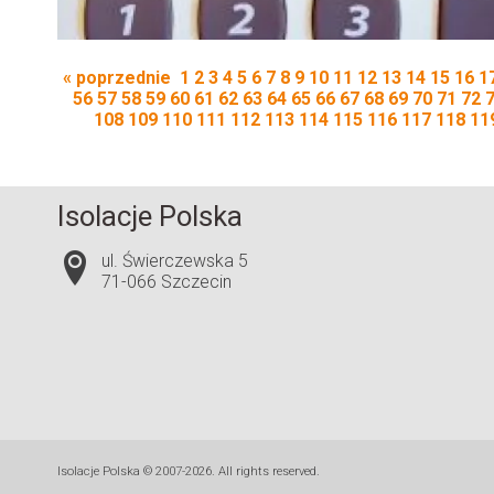
« poprzednie
1
2
3
4
5
6
7
8
9
10
11
12
13
14
15
16
1
56
57
58
59
60
61
62
63
64
65
66
67
68
69
70
71
72
108
109
110
111
112
113
114
115
116
117
118
11
Isolacje Polska
ul. Świerczewska 5
71-066 Szczecin
Isolacje Polska © 2007-2026. All rights reserved.