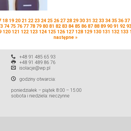
7
18
19
20
21
22
23
24
25
26
27
28
29
30
31
32
33
34
35
36
37
73
74
75
76
77
78
79
80
81
82
83
84
85
86
87
88
89
90
91
92
9
9
120
121
122
123
124
125
126
127
128
129
130
131
132
133
następne »
+48 91 485 65 93
+48 91 489 86 76
isolacje@wp.pl
godziny otwarcia:
poniedziałek – piątek 8:00 – 15:00
sobota i niedziela: nieczynne