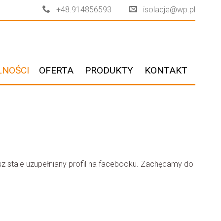
+48.914856593
isolacje@wp.pl
LNOŚCI
OFERTA
PRODUKTY
KONTAKT
z stale uzupełniany profil na facebooku. Zachęcamy do