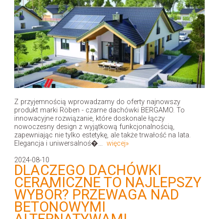
Z przyjemnością wprowadzamy do oferty najnowszy
produkt marki Röben - czarne dachówki BERGAMO. To
innowacyjne rozwiązanie, które doskonale łączy
nowoczesny design z wyjątkową funkcjonalnością,
zapewniając nie tylko estetykę, ale także trwałość na lata.
Elegancja i uniwersalnoś�...
więcej»
2024-08-10
DLACZEGO DACHÓWKI
CERAMICZNE TO NAJLEPSZY
WYBÓR? PRZEWAGA NAD
BETONOWYMI
ALTERNATYWAMI