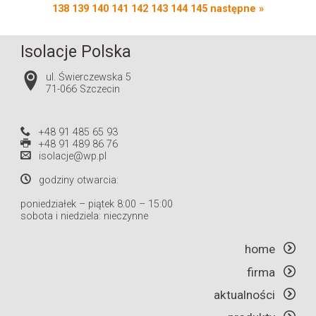
138
139
140
141
142
143
144
145
następne »
Isolacje Polska
ul. Świerczewska 5
71-066 Szczecin
+48 91 485 65 93
+48 91 489 86 76
isolacje@wp.pl
godziny otwarcia:
poniedziałek – piątek 8:00 – 15:00
sobota i niedziela: nieczynne
home
firma
aktualności