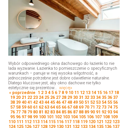
Wybór odpowiedniego okna dachowego do łazienki to nie
lada wyzwanie. Łazienka to pomieszczenie o specyficznych
warunkach – panuje w niej wysoka wilgotność, a
jednocześnie potrzebne jest dobre oświetlenie naturalne.
Dlatego kluczowe jest, aby okno dachowe nie tylko
estetycznie się prezentow...
więcej»
« poprzednie
1
2
3
4
5
6
7
8
9
10
11
12
13
14
15
16
17
18
19
20
21
22
23
24
25
26
27
28
29
30
31
32
33
34
35
36
37
38
39
40
41
42
43
44
45
46
47
48
49
50
51
52
53
54
55
56
57
58
59
60
61
62
63
64
65
66
67
68
69
70
71
72
73
74
75
76
77
78
79
80
81
82
83
84
85
86
87
88
89
90
91
92
93
94
95
96
97
98
99
100
101
102
103
104
105
106
107
108
109
110
111
112
113
114
115
116
117
118
119
120
121
122
123
124
125
126
127
128
129
130
131
132
133
134
135
136
137