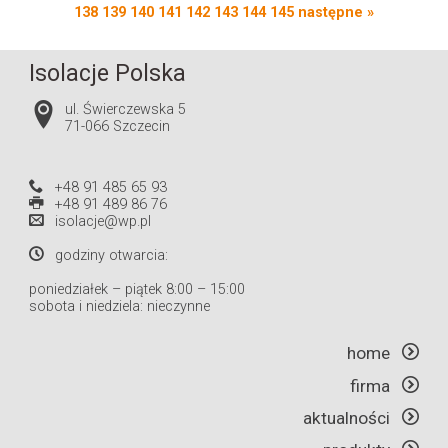
138
139
140
141
142
143
144
145
następne »
Isolacje Polska
ul. Świerczewska 5
71-066 Szczecin
+48 91 485 65 93
+48 91 489 86 76
isolacje@wp.pl
godziny otwarcia:
poniedziałek – piątek 8:00 – 15:00
sobota i niedziela: nieczynne
home
firma
aktualności