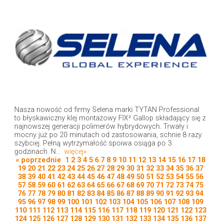
Nasza nowość od firmy Selena marki TYTAN Professional
to błyskawiczny klej montażowy FIX² Gallop składający się z
najnowszej generacji polimerów hybrydowych. Trwały i
mocny już po 20 minutach od zastosowania, schnie 8 razy
szybciej. Pełną wytrzymałość spoiwa osiąga po 3
godzinach. N...
więcej»
« poprzednie
1
2
3
4
5
6
7
8
9
10
11
12
13
14
15
16
17
18
19
20
21
22
23
24
25
26
27
28
29
30
31
32
33
34
35
36
37
38
39
40
41
42
43
44
45
46
47
48
49
50
51
52
53
54
55
56
57
58
59
60
61
62
63
64
65
66
67
68
69
70
71
72
73
74
75
76
77
78
79
80
81
82
83
84
85
86
87
88
89
90
91
92
93
94
95
96
97
98
99
100
101
102
103
104
105
106
107
108
109
110
111
112
113
114
115
116
117
118
119
120
121
122
123
124
125
126
127
128
129
130
131
132
133
134
135
136
137