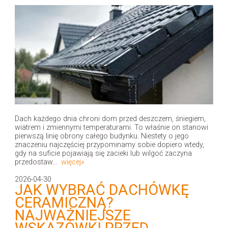
Dach każdego dnia chroni dom przed deszczem, śniegiem,
wiatrem i zmiennymi temperaturami. To właśnie on stanowi
pierwszą linię obrony całego budynku. Niestety o jego
znaczeniu najczęściej przypominamy sobie dopiero wtedy,
gdy na suficie pojawiają się zacieki lub wilgoć zaczyna
przedostaw...
więcej»
2026-04-30
JAK WYBRAĆ DACHÓWKĘ
CERAMICZNĄ?
NAJWAŻNIEJSZE
WSKAZÓWKI PRZED