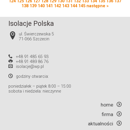
124
125
126
127
128
129
130
131
132
133
134
135
136
137
138
139
140
141
142
143
144
145
następne »
Isolacje Polska
ul. Świerczewska 5
71-066 Szczecin
+48 91 485 65 93
+48 91 489 86 76
isolacje@wp.pl
godziny otwarcia:
poniedziałek – piątek 8:00 – 15:00
sobota i niedziela: nieczynne
home
firma
aktualności