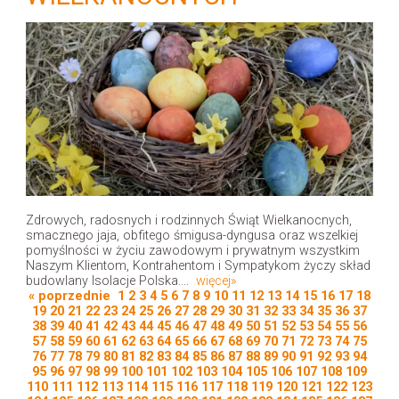
Zdrowych, radosnych i rodzinnych Świąt Wielkanocnych,
smacznego jaja, obfitego śmigusa-dyngusa oraz wszelkiej
pomyślności w życiu zawodowym i prywatnym wszystkim
Naszym Klientom, Kontrahentom i Sympatykom życzy skład
budowlany Isolacje Polska....
więcej»
« poprzednie
1
2
3
4
5
6
7
8
9
10
11
12
13
14
15
16
17
18
19
20
21
22
23
24
25
26
27
28
29
30
31
32
33
34
35
36
37
38
39
40
41
42
43
44
45
46
47
48
49
50
51
52
53
54
55
56
57
58
59
60
61
62
63
64
65
66
67
68
69
70
71
72
73
74
75
76
77
78
79
80
81
82
83
84
85
86
87
88
89
90
91
92
93
94
95
96
97
98
99
100
101
102
103
104
105
106
107
108
109
110
111
112
113
114
115
116
117
118
119
120
121
122
123