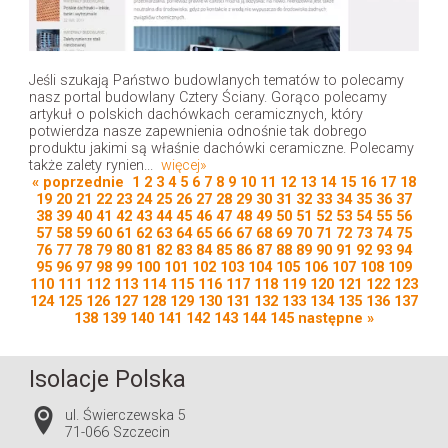
Jeśli szukają Państwo budowlanych tematów to polecamy
nasz portal budowlany Cztery Ściany. Gorąco polecamy
artykuł o polskich dachówkach ceramicznych, który
potwierdza nasze zapewnienia odnośnie tak dobrego
produktu jakimi są właśnie dachówki ceramiczne. Polecamy
także zalety rynien...
więcej»
« poprzednie
1
2
3
4
5
6
7
8
9
10
11
12
13
14
15
16
17
18
19
20
21
22
23
24
25
26
27
28
29
30
31
32
33
34
35
36
37
38
39
40
41
42
43
44
45
46
47
48
49
50
51
52
53
54
55
56
57
58
59
60
61
62
63
64
65
66
67
68
69
70
71
72
73
74
75
76
77
78
79
80
81
82
83
84
85
86
87
88
89
90
91
92
93
94
95
96
97
98
99
100
101
102
103
104
105
106
107
108
109
110
111
112
113
114
115
116
117
118
119
120
121
122
123
124
125
126
127
128
129
130
131
132
133
134
135
136
137
138
139
140
141
142
143
144
145
następne »
Isolacje Polska
ul. Świerczewska 5
71-066 Szczecin