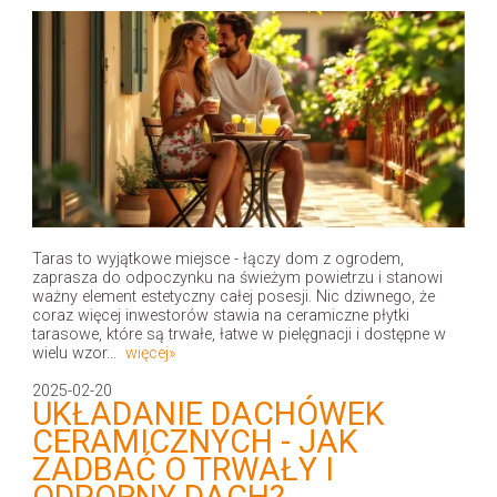
Taras to wyjątkowe miejsce - łączy dom z ogrodem,
zaprasza do odpoczynku na świeżym powietrzu i stanowi
ważny element estetyczny całej posesji. Nic dziwnego, że
coraz więcej inwestorów stawia na ceramiczne płytki
tarasowe, które są trwałe, łatwe w pielęgnacji i dostępne w
wielu wzor...
więcej»
2025-02-20
UKŁADANIE DACHÓWEK
CERAMICZNYCH - JAK
ZADBAĆ O TRWAŁY I
ODPORNY DACH?