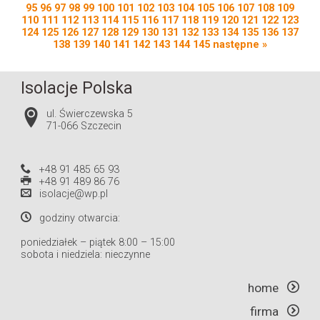
95
96
97
98
99
100
101
102
103
104
105
106
107
108
109
110
111
112
113
114
115
116
117
118
119
120
121
122
123
124
125
126
127
128
129
130
131
132
133
134
135
136
137
138
139
140
141
142
143
144
145
następne »
Isolacje Polska
ul. Świerczewska 5
71-066 Szczecin
+48 91 485 65 93
+48 91 489 86 76
isolacje@wp.pl
godziny otwarcia:
poniedziałek – piątek 8:00 – 15:00
sobota i niedziela: nieczynne
home
firma