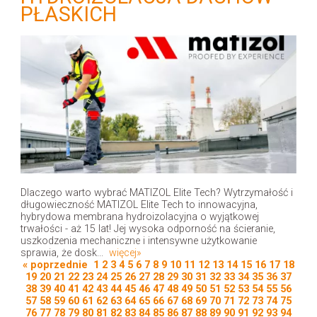
PŁASKICH
Dlaczego warto wybrać MATIZOL Elite Tech? Wytrzymałość i
długowieczność MATIZOL Elite Tech to innowacyjna,
hybrydowa membrana hydroizolacyjna o wyjątkowej
trwałości - aż 15 lat! Jej wysoka odporność na ścieranie,
uszkodzenia mechaniczne i intensywne użytkowanie
sprawia, że dosk...
więcej»
« poprzednie
1
2
3
4
5
6
7
8
9
10
11
12
13
14
15
16
17
18
19
20
21
22
23
24
25
26
27
28
29
30
31
32
33
34
35
36
37
38
39
40
41
42
43
44
45
46
47
48
49
50
51
52
53
54
55
56
57
58
59
60
61
62
63
64
65
66
67
68
69
70
71
72
73
74
75
76
77
78
79
80
81
82
83
84
85
86
87
88
89
90
91
92
93
94