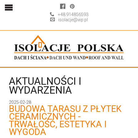
+48.914856593
isolacje@wp.pl
AKTUALNOŚCI I
WYDARZENIA
2025-02-28
BUDOWA TARASU Z PŁYTEK
CERAMICZNYCH -
TRWAŁOŚĆ, ESTETYKA I
WYGODA