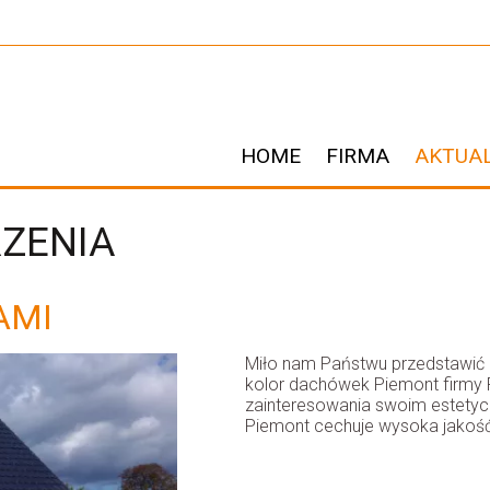
HOME
FIRMA
AKTUA
RZENIA
AMI
Miło nam Państwu przedstawić z
kolor dachówek Piemont firmy 
zainteresowania swoim estety
Piemont cechuje wysoka jakość