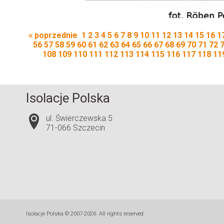
« poprzednie
1
2
3
4
5
6
7
8
9
10
11
12
13
14
15
16
1
56
57
58
59
60
61
62
63
64
65
66
67
68
69
70
71
72
108
109
110
111
112
113
114
115
116
117
118
11
Isolacje Polska
ul. Świerczewska 5
71-066 Szczecin
Isolacje Polska © 2007-2026. All rights reserved.