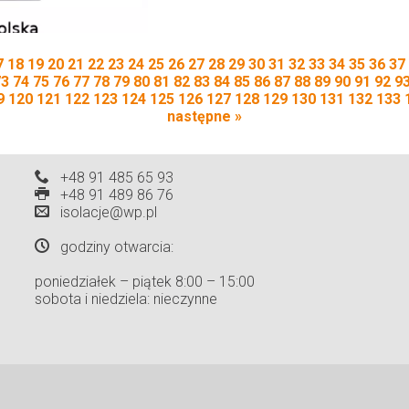
7
18
19
20
21
22
23
24
25
26
27
28
29
30
31
32
33
34
35
36
37
73
74
75
76
77
78
79
80
81
82
83
84
85
86
87
88
89
90
91
92
9
9
120
121
122
123
124
125
126
127
128
129
130
131
132
133
następne »
+48 91 485 65 93
+48 91 489 86 76
isolacje@wp.pl
godziny otwarcia:
poniedziałek – piątek 8:00 – 15:00
sobota i niedziela: nieczynne