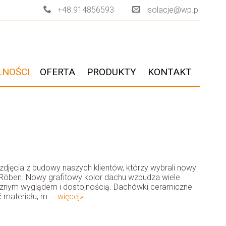
+48.914856593
isolacje@wp.pl
LNOŚCI
OFERTA
PRODUKTY
KONTAKT
djęcia z budowy naszych klientów, którzy wybrali nowy
Röben. Nowy grafitowy kolor dachu wzbudza wiele
cznym wyglądem i dostojnością. Dachówki ceramiczne
 materiału, m...
więcej»