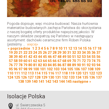
Pogoda dopisuje, więc można budować. Nasza hurtownia
materiałów budowlanych zachęca Państwa do skorzystania
z naszej bogatej oferty produktów najwyższej jakości. W
naszym składzie zaopatrzą się Państwo w następujący
asortyment: dachówki ceramiczne firm Röben Polska
(jesteśmy ...
więcej»
« poprzednie
1
2
3
4
5
6
7
8
9
10
11
12
13
14
15
16
17
18
19
20
21
22
23
24
25
26
27
28
29
30
31
32
33
34
35
36
37
38
39
40
41
42
43
44
45
46
47
48
49
50
51
52
53
54
55
56
57
58
59
60
61
62
63
64
65
66
67
68
69
70
71
72
73
74
75
76
77
78
79
80
81
82
83
84
85
86
87
88
89
90
91
92
93
94
95
96
97
98
99
100
101
102
103
104
105
106
107
108
109
110
111
112
113
114
115
116
117
118
119
120
121
122
123
124
125
126
127
128
129
130
131
132
133
134
135
136
137
138
139
140
141
142
143
144
145
następne »
Isolacje Polska
ul. Świerczewska 5