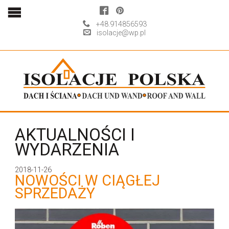
+48.914856593
isolacje@wp.pl
AKTUALNOŚCI I
WYDARZENIA
2018-11-26
NOWOŚCI W CIĄGŁEJ
SPRZEDAŻY