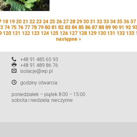
7
18
19
20
21
22
23
24
25
26
27
28
29
30
31
32
33
34
35
36
37
73
74
75
76
77
78
79
80
81
82
83
84
85
86
87
88
89
90
91
92
9
9
120
121
122
123
124
125
126
127
128
129
130
131
132
133
następne »
+48 91 485 65 93
+48 91 489 86 76
isolacje@wp.pl
godziny otwarcia:
poniedziałek – piątek 8:00 – 15:00
sobota i niedziela: nieczynne