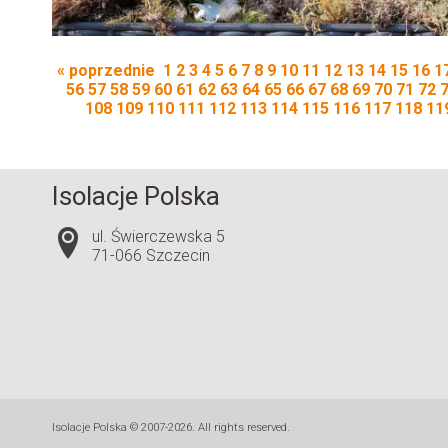
« poprzednie
1
2
3
4
5
6
7
8
9
10
11
12
13
14
15
16
1
56
57
58
59
60
61
62
63
64
65
66
67
68
69
70
71
72
108
109
110
111
112
113
114
115
116
117
118
11
Isolacje Polska
ul. Świerczewska 5
71-066 Szczecin
Isolacje Polska © 2007-2026. All rights reserved.