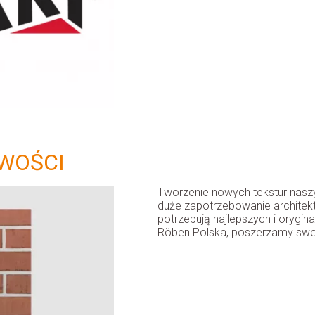
WOŚCI
Tworzenie nowych tekstur nas
duże zapotrzebowanie architektó
potrzebują najlepszych i orygin
Röben Polska, poszerzamy swoj