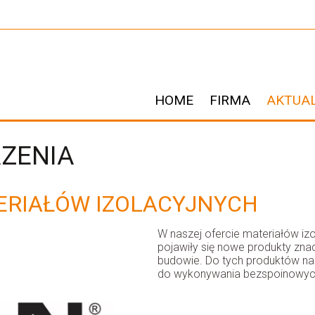
HOME
FIRMA
AKTUA
RZENIA
ERIAŁÓW IZOLACYJNYCH
W naszej ofercie materiałów izo
pojawiły się nowe produkty znac
budowie. Do tych produktów n
do wykonywania bezspoinowych 