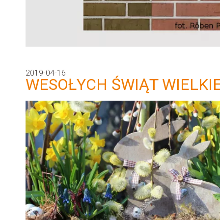
2019-04-16
WESOŁYCH ŚWIĄT WIELKIE