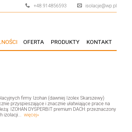
+48.914856593
isolacje@wp.pl
LNOŚCI
OFERTA
PRODUKTY
KONTAKT
lacyjnych firmy Izohan (dawniej Izolex Skarszewy)
znie przyspieszające i znacznie ułatwiające prace na
ależą: IZOHAN DYSPERBIT premium DACH: przeznaczony
izolacji...
więcej»