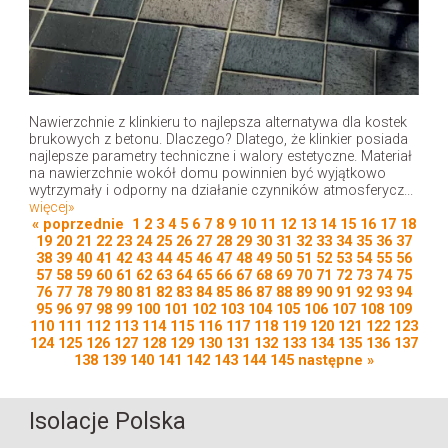
Nawierzchnie z klinkieru to najlepsza alternatywa dla kostek
brukowych z betonu. Dlaczego? Dlatego, że klinkier posiada
najlepsze parametry techniczne i walory estetyczne. Materiał
na nawierzchnie wokół domu powinnien być wyjątkowo
wytrzymały i odporny na działanie czynników atmosferycz...
więcej»
« poprzednie
1
2
3
4
5
6
7
8
9
10
11
12
13
14
15
16
17
18
19
20
21
22
23
24
25
26
27
28
29
30
31
32
33
34
35
36
37
38
39
40
41
42
43
44
45
46
47
48
49
50
51
52
53
54
55
56
57
58
59
60
61
62
63
64
65
66
67
68
69
70
71
72
73
74
75
76
77
78
79
80
81
82
83
84
85
86
87
88
89
90
91
92
93
94
95
96
97
98
99
100
101
102
103
104
105
106
107
108
109
110
111
112
113
114
115
116
117
118
119
120
121
122
123
124
125
126
127
128
129
130
131
132
133
134
135
136
137
138
139
140
141
142
143
144
145
następne »
Isolacje Polska