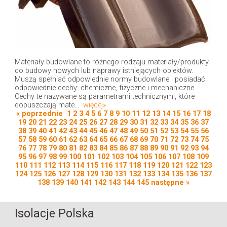
Materiały budowlane to różnego rodzaju materiały/produkty
do budowy nowych lub naprawy istniejących obiektów.
Muszą spełniać odpowiednie normy budowlane i posiadać
odpowiednie cechy: chemiczne, fizyczne i mechaniczne.
Cechy te nazywane są parametrami technicznymi, które
dopuszczają mate...
więcej»
« poprzednie
1
2
3
4
5
6
7
8
9
10
11
12
13
14
15
16
17
18
19
20
21
22
23
24
25
26
27
28
29
30
31
32
33
34
35
36
37
38
39
40
41
42
43
44
45
46
47
48
49
50
51
52
53
54
55
56
57
58
59
60
61
62
63
64
65
66
67
68
69
70
71
72
73
74
75
76
77
78
79
80
81
82
83
84
85
86
87
88
89
90
91
92
93
94
95
96
97
98
99
100
101
102
103
104
105
106
107
108
109
110
111
112
113
114
115
116
117
118
119
120
121
122
123
124
125
126
127
128
129
130
131
132
133
134
135
136
137
138
139
140
141
142
143
144
145
następne »
Isolacje Polska