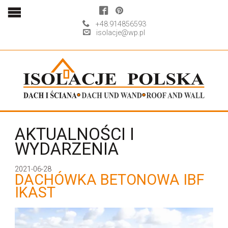
+48.914856593
isolacje@wp.pl
AKTUALNOŚCI I
WYDARZENIA
2021-06-28
DACHÓWKA BETONOWA IBF
IKAST