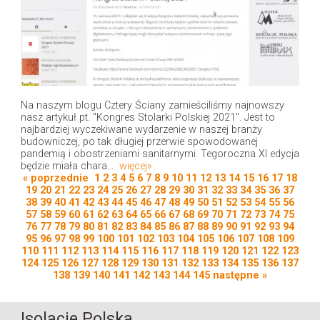
Na naszym blogu Cztery Ściany zamieściliśmy najnowszy
nasz artykuł pt. "Kongres Stolarki Polskiej 2021". Jest to
najbardziej wyczekiwane wydarzenie w naszej branży
budowniczej, po tak długiej przerwie spowodowanej
pandemią i obostrzeniami sanitarnymi. Tegoroczna XI edycja
będzie miała chara...
więcej»
« poprzednie
1
2
3
4
5
6
7
8
9
10
11
12
13
14
15
16
17
18
19
20
21
22
23
24
25
26
27
28
29
30
31
32
33
34
35
36
37
38
39
40
41
42
43
44
45
46
47
48
49
50
51
52
53
54
55
56
57
58
59
60
61
62
63
64
65
66
67
68
69
70
71
72
73
74
75
76
77
78
79
80
81
82
83
84
85
86
87
88
89
90
91
92
93
94
95
96
97
98
99
100
101
102
103
104
105
106
107
108
109
110
111
112
113
114
115
116
117
118
119
120
121
122
123
124
125
126
127
128
129
130
131
132
133
134
135
136
137
138
139
140
141
142
143
144
145
następne »
Isolacje Polska